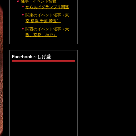
催事・イベント情報
からあげグランプリ関連
関東のイベント催事（東
京 横浜 千葉 埼玉）
関西のイベント催事（大
阪、京都、神戸）
Facebook～しげ盛