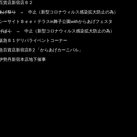
百貨店新宿店Ｂ２
あげ祭り
→ 中止（新型コロナウィルス感染拡大防止の為）
ーサイトＢｅｅｒテラスin舞子公園withからあげフェスタ
げぱく
→ 中止（新型コロナウィルス感染拡大防止の為）
阪急Ｂ１デリパライベントコーナー
急百貨店新宿店B２「からあげカーニバル」
伊勢丹新宿本店地下催事