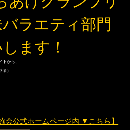
からあげグランプリ
味バラエティ部門
いします！
イトから、
格者）
協会公式ホームページ内 ▼こちら】