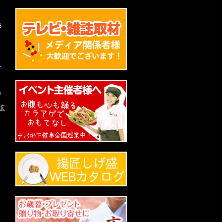
６
ナ
）
拡