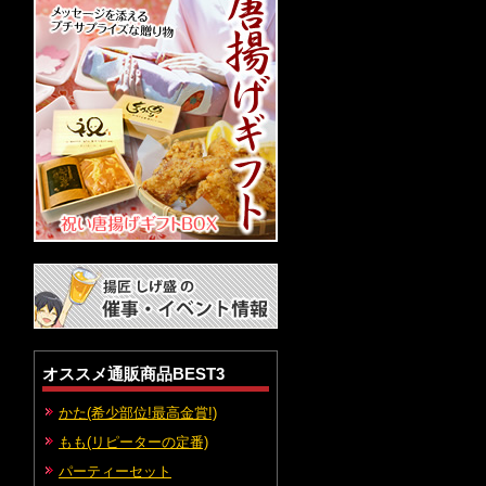
オススメ通販商品BEST3
かた(希少部位!最高金賞!)
もも(リピーターの定番)
パーティーセット