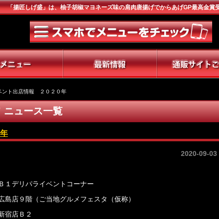
「揚匠しげ盛」は、柚子胡椒マヨネーズ味の肩肉唐揚げでからあげGP最高金賞
ベント出店情報 ２０２０年
’ ニュース一覧
年
2020-09-03
Ｂ１デリパライベントコーナー
広島店９階（ご当地グルメフェスタ（仮称）
新宿店Ｂ２