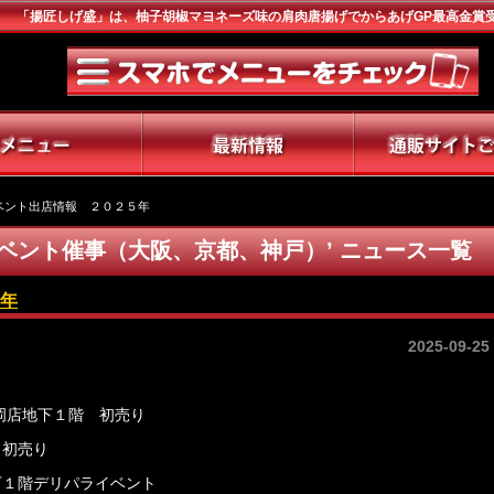
「揚匠しげ盛」は、柚子胡椒マヨネーズ味の肩肉唐揚げでからあげGP最高金賞
ベント出店情報 ２０２５年
イベント催事（大阪、京都、神戸）’ ニュース一覧
年
2025-09-25
大岡店地下１階 初売り
 初売り
地下１階デリパライベント