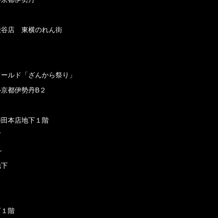
渋谷店 東横のれん街
フィールド「ざんから祭り」
ル京都伊勢丹B２
梅田本店地下１階
下
～
地下
下１階