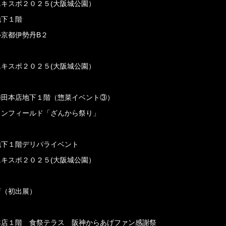
エキスポ２０２５(大阪城公園）
地下１階
ル京都伊勢丹B２
エキスポ２０２５(大阪城公園）
店梅田本店地下１階（惣菜イベント③）
スコンフィールド「ざんから祭り」
急地下１階デリパライベント
エキスポ２０２５(大阪城公園）
店（初出展）
田本店１階 食祭テラス 阪神からあげファン感謝祭