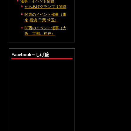
催事・イベント情報
からあげグランプリ関連
関東のイベント催事（東
京 横浜 千葉 埼玉）
関西のイベント催事（大
阪、京都、神戸）
Facebook～しげ盛