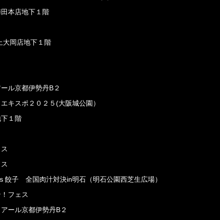
梅田本店地下１階
 上大岡店地下１階
アール京都伊勢丹B２
メエキスポ２０２５(大阪城公園）
地下１階
ェス
ェス
ｖｓ餃子 全国肉汁対決in明石（明石公園西芝生広場）
ン！フェス
イアール京都伊勢丹B２