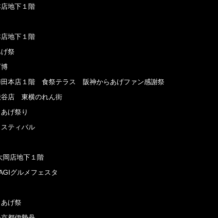
本店地下１階
本店地下１階
あげ祭
万博
店梅田本店１階 食祭テラス 阪神からあげファン感謝祭
渋谷店 東横のれん街
らあげ祭り
ェスティバル
上大岡店地下１階
SAGIグルメフェスタ
らあげ祭
ル京都伊勢丹