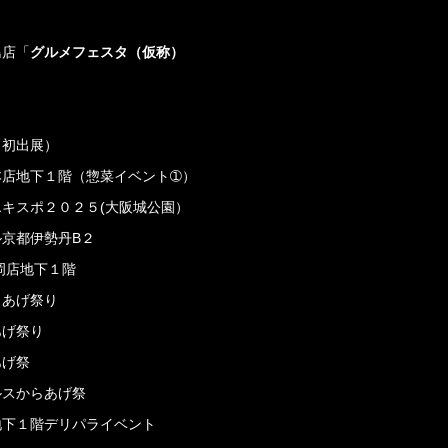
島店「
グルメフェスタ（仮称）
（初出展）
田本店地下１階（惣菜イベント➀）
エキスポ２０２５(大阪城公園）
ル京都伊勢丹B２
大岡店地下１階
らあげ祭り
あげ祭り
あげ祭
ルスからあげ祭
急地下１階デリパライベント