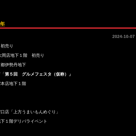
年
2024-10-07
 初売り
上大岡店地下１階 初売り
京都伊勢丹地下
店「
第
５
回 グルメフェスタ（仮称）」
宿本店地下１階
店守口店「上方うまいもんめぐり」
急地下１階デリパライベント