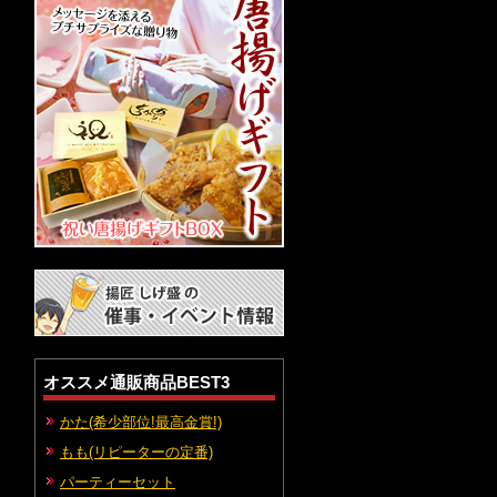
オススメ通販商品BEST3
かた(希少部位!最高金賞!)
もも(リピーターの定番)
パーティーセット